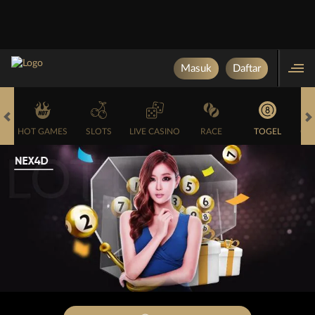
Masuk
Daftar
HOT GAMES
SLOTS
LIVE CASINO
RACE
TOGEL
OL