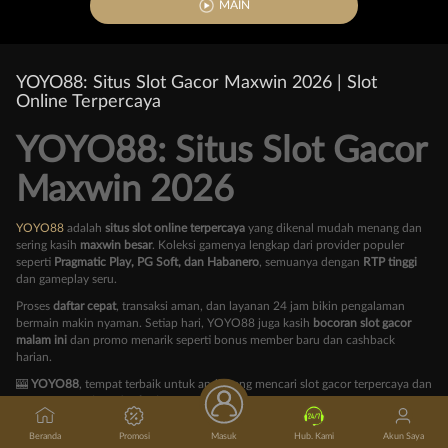
MAIN
YOYO88: Situs Slot Gacor Maxwin 2026 | Slot
Online Terpercaya
YOYO88: Situs Slot Gacor
Maxwin 2026
YOYO88
adalah
situs slot online terpercaya
yang dikenal mudah menang dan
sering kasih
maxwin besar
. Koleksi gamenya lengkap dari provider populer
seperti
Pragmatic Play, PG Soft, dan Habanero
, semuanya dengan
RTP tinggi
dan gameplay seru.
Proses
daftar cepat
, transaksi aman, dan layanan 24 jam bikin pengalaman
bermain makin nyaman. Setiap hari, YOYO88 juga kasih
bocoran slot gacor
malam ini
dan promo menarik seperti bonus member baru dan cashback
harian.
🎰
YOYO88
, tempat terbaik untuk anda yang mencari slot gacor terpercaya dan
peluang
maxwin setiap hari
!
Beranda
Promosi
Masuk
Hub. Kami
Akun Saya