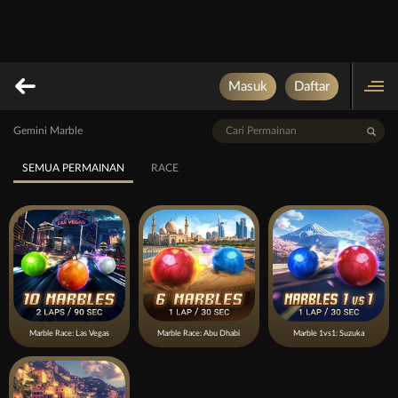
Masuk
Daftar
Gemini Marble
SEMUA PERMAINAN
RACE
Marble Race: Las Vegas
Marble Race: Abu Dhabi
Marble 1vs1: Suzuka