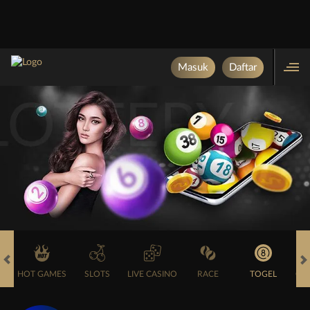
Masuk
Daftar
HOT GAMES
SLOTS
LIVE CASINO
RACE
TOGEL
OL