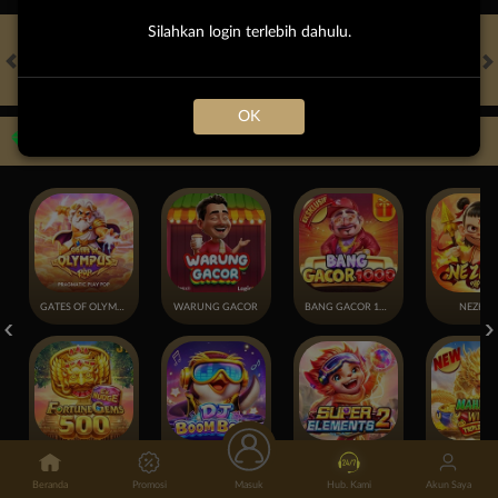
Silahkan login terlebih dahulu.
HOT GAMES
SLOTS
LIVE CASINO
RACE
TOGEL
OL
OK
Game Populer
GATES OF OLYMPUS POP
WARUNG GACOR
BANG GACOR 1000
NEZHA 
FORTUNE GEMS 500
DJ BOOM BOOM
SUPER ELEMENTS 2
Beranda
Promosi
Masuk
Hub. Kami
Akun Saya