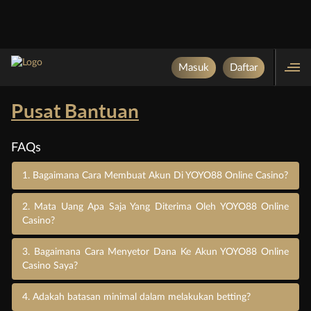
Masuk
Daftar
Pusat Bantuan
FAQs
1. Bagaimana Cara Membuat Akun Di YOYO88 Online Casino?
2. Mata Uang Apa Saja Yang Diterima Oleh YOYO88 Online
Casino?
3. Bagaimana Cara Menyetor Dana Ke Akun YOYO88 Online
Casino Saya?
4. Adakah batasan minimal dalam melakukan betting?