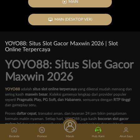
MAIN
MAIN (DESKTOP VER)
YOYO88: Situs Slot Gacor Maxwin 2026 | Slot
Online Terpercaya
YOYO88: Situs Slot Gacor
Maxwin 2026
YOYO88
adalah
situs slot online terpercaya
yang dikenal mudah menang dan
sering kasih
maxwin besar
. Koleksi gamenya lengkap dari provider populer
seperti
Pragmatic Play, PG Soft, dan Habanero
, semuanya dengan
RTP tinggi
dan gameplay seru.
Proses
daftar cepat
, transaksi aman, dan layanan 24 jam bikin pengalaman
bermain makin nyaman. Setiap hari, YOYO88 juga kasih
bocoran slot gacor
malam ini
dan promo menarik seperti bonus member baru dan cashback
harian.
Beranda
Promosi
Masuk
Hub. Kami
Akun Saya
🎰
YOYO88
, tempat terbaik untuk anda yang mencari slot gacor terpercaya dan