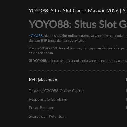
YOYO88: Situs Slot Gacor Maxwin 2026 | Sl
YOYO88: Situs Slot 
YOYO88
adalah
situs slot online terpercaya
yang dikenal mudah m
dengan
RTP tinggi
dan gameplay seru.
Proses
daftar cepat
, transaksi aman, dan layanan 24 jam bikin p
cashback harian.
🎰
YOYO88
, tempat terbaik untuk anda yang mencari slot gacor 
Kebijaksanaan
Tentang YOYO88 Online Casino
Responsible Gambling
Pusat Bantuan
Syarat dan Ketentuan