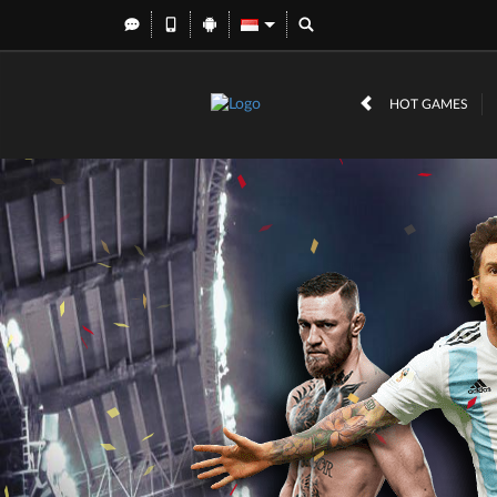
HOT GAMES