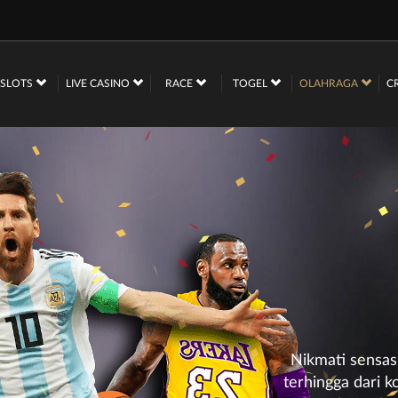
SLOTS
LIVE CASINO
RACE
TOGEL
OLAHRAGA
C
Nikmati sensas
terhingga dari k