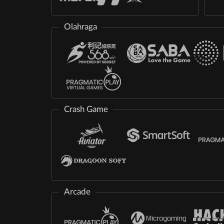
Olahraga
Crash Game
Arcade