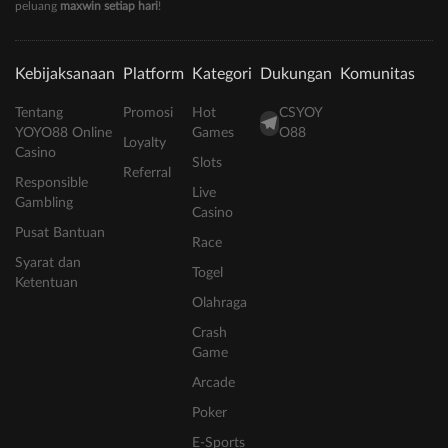
peluang
maxwin setiap hari
!
Kebijaksanaan
Platform
Kategori
Dukungan
Komunitas
Tentang
Promosi
Hot
CSYOY
YOYO88 Online
Games
O88
Loyalty
Casino
Slots
Referral
Responsible
Live
Gambling
Casino
Pusat Bantuan
Race
Syarat dan
Togel
Ketentuan
Olahraga
Crash
Game
Arcade
Poker
E-Sports