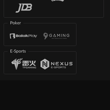
Poker
E-Sports