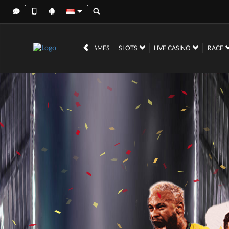
HOT GAMES
SLOTS
LIVE CASINO
RACE