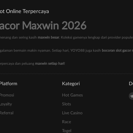
ot Online Terpercaya
Gacor Maxwin 2026
enang dan sering kasih
maxwin besar
. Koleksi gamenya lengkap dari provider popule
engalaman bermain makin nyaman. Setiap hari, YOYO88 juga kasih
bocoran slot gacor 
terpercaya dan peluang
maxwin setiap hari
!
Platform
Kategori
D
Promosi
Hot Games
Loyalty
Slots
Referral
Live Casino
Race
Togel