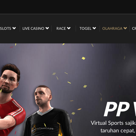
SLOTS
LIVE CASINO
RACE
TOGEL
OLAHRAGA
C
PP 
Virtual Sports saji
taruhan cepat,