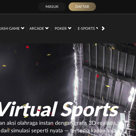
MASUK
DAFTAR
PROMOSI
RASH GAME
ARCADE
POKER
E-SPORTS
Virtual Sports
kan aksi olahraga instan dengan grafis 3D realistis,
 dan simulasi seperti nyata — tersedia kapan saja.