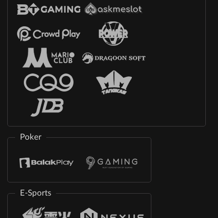
Poker
E-Sports