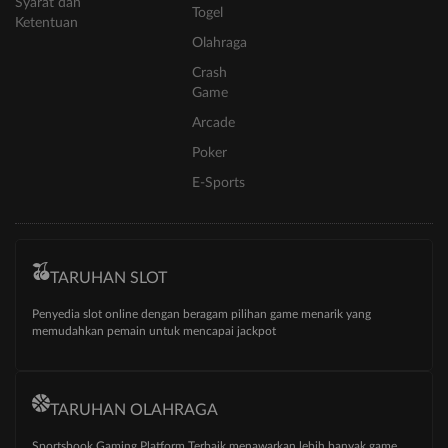
Syarat dan
Togel
Ketentuan
Olahraga
Crash
Game
Arcade
Poker
E-Sports
TARUHAN SLOT
Penyedia slot online dengan beragam pilihan game menarik yang
memudahkan pemain untuk mencapai jackpot
TARUHAN OLAHRAGA
Sportsbook Gaming Platform Terbaik menawarkan lebih banyak game,