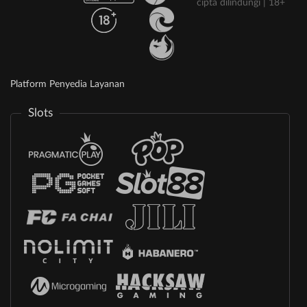
cipta dilindungi | 18+
Platform Penyedia Layanan
Slots