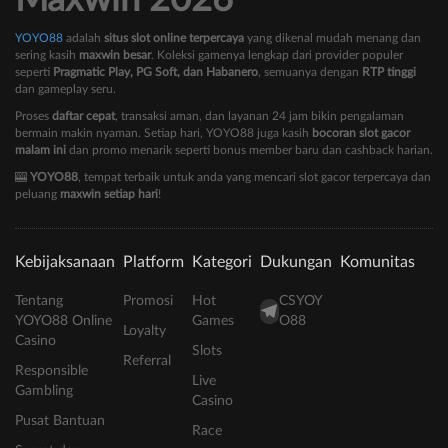
Maxwin 2026
YOYO88
adalah
situs slot online terpercaya
yang dikenal mudah menang dan
sering kasih
maxwin besar
. Koleksi gamenya lengkap dari provider populer
seperti
Pragmatic Play, PG Soft, dan Habanero
, semuanya dengan
RTP tinggi
dan gameplay seru.
Proses
daftar cepat
, transaksi aman, dan layanan 24 jam bikin pengalaman
bermain makin nyaman. Setiap hari, YOYO88 juga kasih
bocoran slot gacor
malam ini
dan promo menarik seperti bonus member baru dan cashback harian.
🎰
YOYO88
, tempat terbaik untuk anda yang mencari slot gacor terpercaya dan
peluang
maxwin setiap hari
!
Kebijaksanaan
Platform
Kategori
Dukungan
Komunitas
Tentang
Promosi
Hot
CSYOY
YOYO88 Online
Games
O88
Loyalty
Casino
Slots
Referral
Responsible
Live
Gambling
Casino
Pusat Bantuan
Race