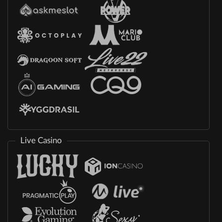
Live Casino