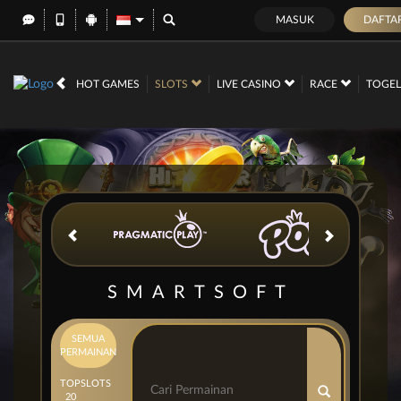
MASUK
DAFTA
IDR
12,737,459,
HOT GAMES
SLOTS
LIVE CASINO
RACE
TOGE
SMARTSOFT
SEMUA
PERMAINAN
TOP
SLOTS
20