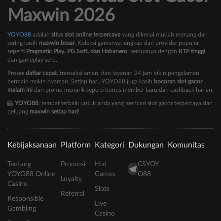
Maxwin 2026
YOYO88
adalah
situs slot online terpercaya
yang dikenal mudah menang dan
sering kasih
maxwin besar
. Koleksi gamenya lengkap dari provider populer
seperti
Pragmatic Play, PG Soft, dan Habanero
, semuanya dengan
RTP tinggi
dan gameplay seru.
Proses
daftar cepat
, transaksi aman, dan layanan 24 jam bikin pengalaman
bermain makin nyaman. Setiap hari, YOYO88 juga kasih
bocoran slot gacor
malam ini
dan promo menarik seperti bonus member baru dan cashback harian.
🎰
YOYO88
, tempat terbaik untuk anda yang mencari slot gacor terpercaya dan
peluang
maxwin setiap hari
!
Kebijaksanaan
Platform
Kategori
Dukungan
Komunitas
Tentang
Promosi
Hot
CSYOY
YOYO88 Online
Games
O88
Loyalty
Casino
Slots
Referral
Responsible
Live
Gambling
Casino