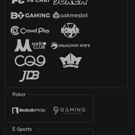
Poker
E-Sports