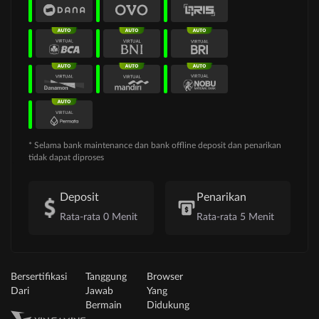
* Selama bank maintenance dan bank offline deposit dan penarikan
tidak dapat diproses
Deposit
Penarikan
Rata-rata 0 Menit
Rata-rata 5 Menit
Bersertifikasi
Tanggung
Browser
Dari
Jawab
Yang
Bermain
Didukung