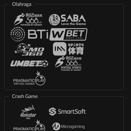
Olahraga
Crash Game