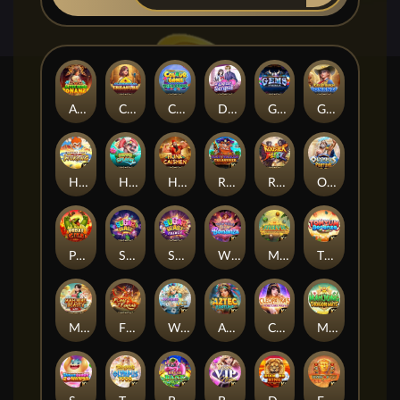
Aztec Rush Bonanza
Cleopatra's Treasure
Colour Game Mega Bonus
Dear Senpai
Gems of Valhalla
Gold Rush Bonanza
HEAVENLY FEAST WITH WUKONG
Hippo Splash
Hunk Cai Shen
REDBEARD TREASURE
Rooster Blitz
Olympus Fortune
Pedas Gila
Sugar Blast
Sugar Blast Frenzy
WILD WITCH SUGAR BONANZA
MAYA TEMPLE OF FORTUNE
TOMYUM BONANZA
Mahjong Beauty
Flame of Fortune
Wonder Ace
Aztec Fortune
Cleopatra's Fortune Ways
Mahjong Dragon Ways