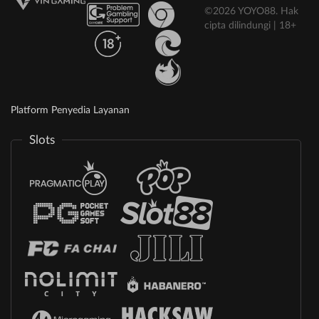
©2026 YOYO88. Hak
cipta dilindungi | 18+
Platform Penyedia Layanan
Slots