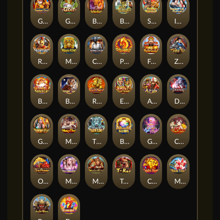
Greatest Circus
Golf
Buffalo Burst
Bust Treasury
Stone Hominid
Immortal Heroes
Roman
Maya King
Chicken Dinner
Phoenix
Fushen Coming
ZHAO YUN
Bonus Cat
Bengal Tiger
Rich Now
Egypt Dynasty
Arab
Dracula
Golden Eye
Muay Thai
Tiger Lord
Booming Gems
Get High
Chef Lady
Ore Power
More Beauties
Monkey King
T-Rex
Coin Rat
Midas Touch