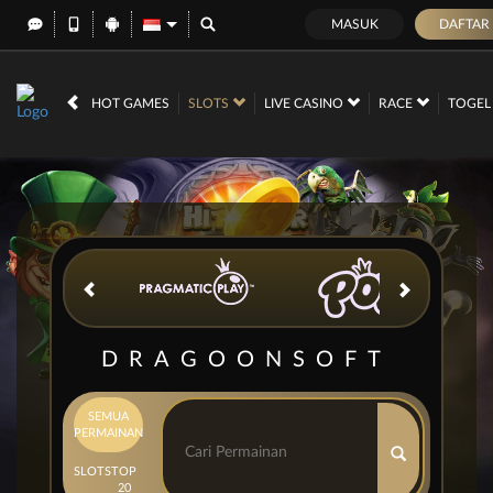
MASUK
DAFTAR
IDR
12,731,863,
HOT GAMES
SLOTS
LIVE CASINO
RACE
TOGE
DRAGOONSOFT
SEMUA
PERMAINAN
SLOTS
TOP
20