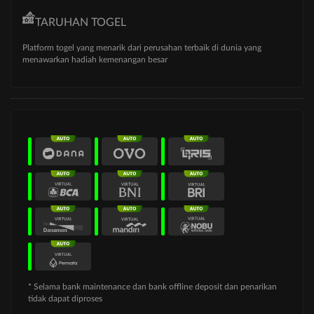
TARUHAN TOGEL
Platform togel yang menarik dari perusahan terbaik di dunia yang
menawarkan hadiah kemenangan besar
* Selama bank maintenance dan bank offline deposit dan penarikan
tidak dapat diproses