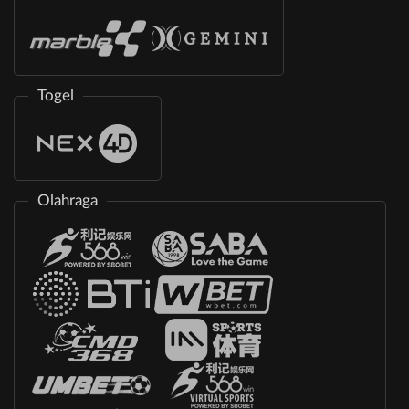
Togel
Olahraga