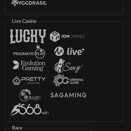
Live Casino
Race