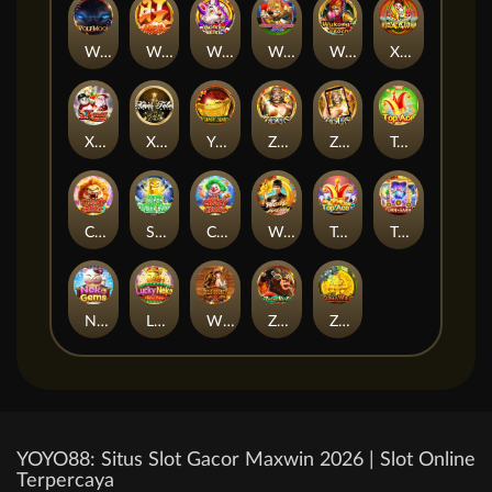
Wolf Moon
Won Won Won
Wonderland
World Cup Russia 2018
WuKong&Peaches
Xiao Ne Zha
Xmas
Xmas Tales
Yuan Bao
Zeus
Zeus M
Top Ace
Crazy Crazy 2
Super Power Bank
Crazy Crazy
Watah Master Turbo
Top Ace 2
Turn & Earn
Neko Gems
Lucky Neko New Year
WILD BOUNTY 2
ZhongKui
Zuma Wild
YOYO88: Situs Slot Gacor Maxwin 2026 | Slot Online
Terpercaya