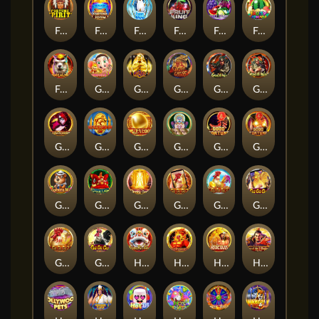
Fortune Spirits
Fortune Totem
Frozen World
Fruit King
Fruit King II
Fruity Carnival
Funny Alpaca
Ganesha Jr.
GENIE
God Of Chess
God of War
God of War M
Gold Stealer
Golden Dragon Club
Golden Eggs
Golden Mayan
Good Fortune
Good Fortune M
Gophers War
Great Lion
Greek Gods
Gu Gu Gu 2 M
Gu Gu Gu 3
Gu Gu Gu M
Gu Gu Gu2
GuGuGu
Happy Rich Year
Hephaestus
Hercules
Hero of the 3 Kingdoms - Cao Cao