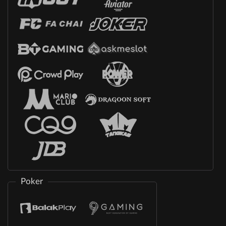
Poker