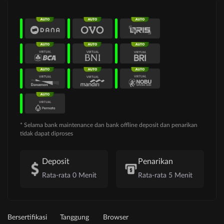
* Selama bank maintenance dan bank offline deposit dan penarikan
tidak dapat diproses
Deposit
Penarikan
Rata-rata 0 Menit
Rata-rata 5 Menit
Bersertifikasi
Tanggung
Browser