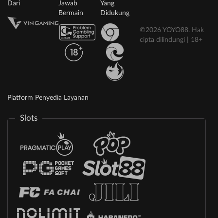
Dari
Jawab
Yang
Bermain
Didukung
©2026 YOYO88. Hak
cipta dilindungi | 18+
Platform Penyedia Layanan
Slots