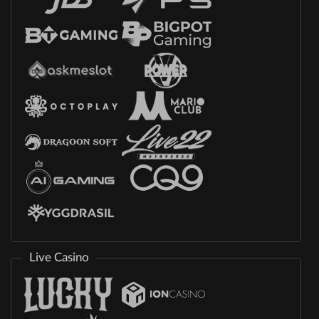
Live Casino