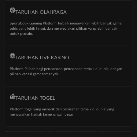
TARUHAN OLAHRAGA
Sportsbook Gaming Platform Terbaik menawarkan lebih banyak game,
odds yang lebih tinggi, dan menyediakan pilihan yang lebih banyak
untuk pemain.
TARUHAN LIVE KASINO
Platform Pilihan bagi perusahaan-perusahaan terbaik di dunia, dengan
pilihan variasi game terbanyak
TARUHAN TOGEL
Platform togel yang menarik dari perusahan terbaik di dunia yang
menawarkan hadiah kemenangan besar