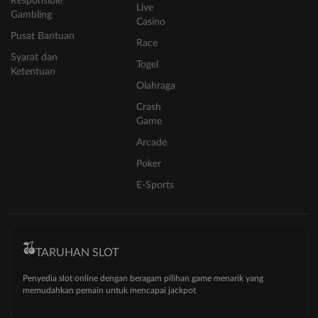
Responsible
Live
Gambling
Casino
Pusat Bantuan
Race
Syarat dan
Togel
Ketentuan
Olahraga
Crash
Game
Arcade
Poker
E-Sports
TARUHAN SLOT
Penyedia slot online dengan beragam pilihan game menarik yang
memudahkan pemain untuk mencapai jackpot