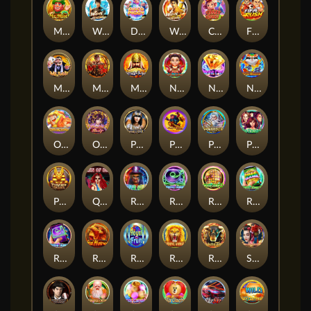
Mr. Miser
Watah Master
Disco Piggy
Watah Master 2
Crazy Crazy 3
FIFA RUSH
Mr.Rich
Muay Thai
Myeong-ryang
Ne Zha Advent
Night City
Ninja Raccoon
Oo Ga Cha Ka
Oriental Beauty
Pharaoh's Gold
Pig Of Luck
Poseidon
Pub Tycoon
Pyramid Raider
Queen Of Dead
Rave High
Rave Jump
Rave Jump 2
Rave Jump 2 M
Rave Jump Mobile
Red Phoenix
Royal Fruit
Running Animals
Running Toro
Sakura Legend