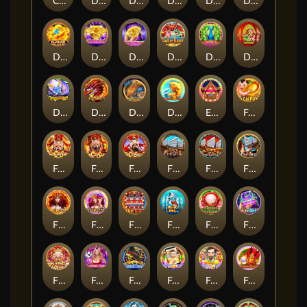
Cricket Fever
Da Fa Cai
Da Hong Zhong
Detective Dee
Detective Dee 2
Diamond Fruit
Diamond Treasure
Disco Night
Disco Night M
Dollar Bomb
Double Fly
Double Happiness
Dragon Ball
Dragon Heart
Dragon Hunters
Dragon Koi
Ecstatic Circus
Fa Cai Fu Wa
Fa Cai Shen
Fa Cai Shen M
Fa Cai Shen2
Fire Chibi
Fire Chibi 2
Fire Chibi M
Fire Queen
Fire Queen2
Fire777
Fishing King
Flower Fortunes
Fly Out
Flying Cai Shen
Football Baby
Football Boots
Football Fever
Football Fever M
Fortune Dragon