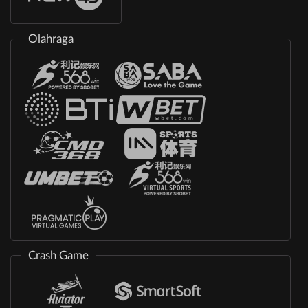
Olahraga
Crash Game