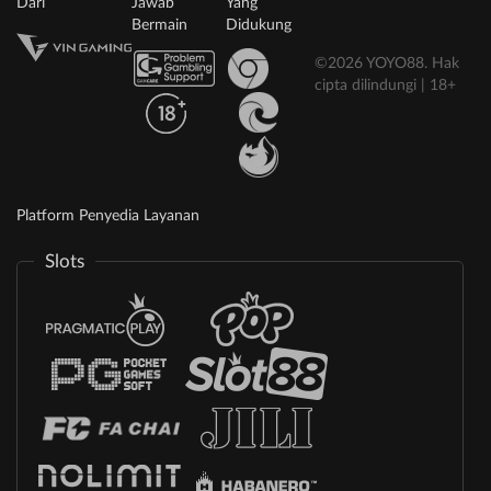
Dari
Jawab
Yang
Bermain
Didukung
©2026 YOYO88. Hak
cipta dilindungi | 18+
Platform Penyedia Layanan
Slots