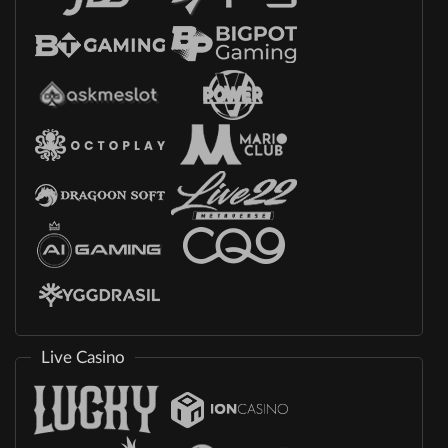
Live Casino