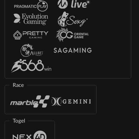
Race
Togel