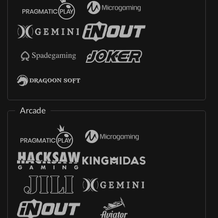
Arcade