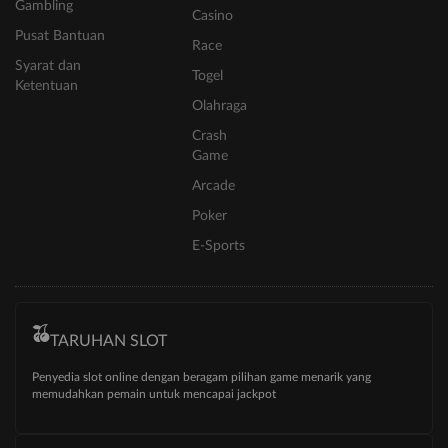
Gambling
Casino
Pusat Bantuan
Race
Syarat dan
Togel
Ketentuan
Olahraga
Crash
Game
Arcade
Poker
E-Sports
TARUHAN SLOT
Penyedia slot online dengan beragam pilihan game menarik yang
memudahkan pemain untuk mencapai jackpot