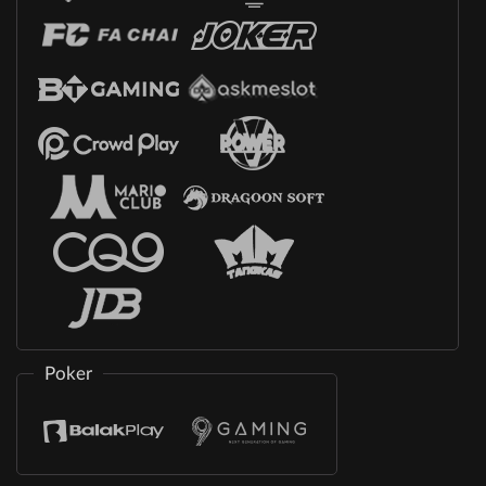
Poker