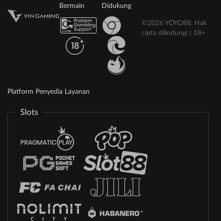
Bermain
Didukung
©2026 YOYO88. Hak
cipta dilindungi | 18+
Platform Penyedia Layanan
Slots