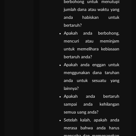
berbohong untuk menutupi
jumlah dana atau waktu yang
anda habiskan untuk
bertaruh?
Apakah anda berbohong,
mencuri atau meminjam
untuk memelihara kebiasaan
bertaruh anda?
Apakah anda enggan untuk
menggunakan dana taruhan
anda untuk sesuatu yang
lainnya?
Apakah anda bertaruh
sampai anda kehilangan
semua uang anda?
Setelah kalah, apakah anda
merasa bahwa anda harus