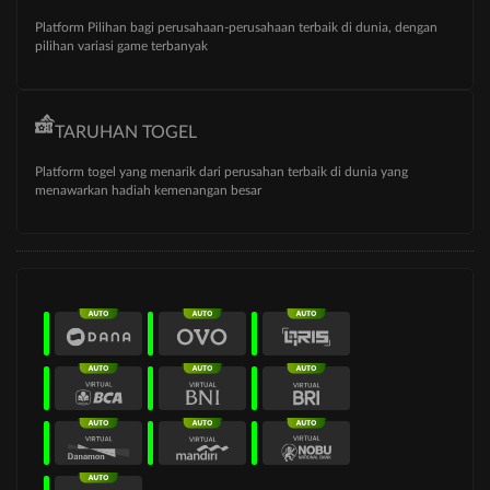
Platform Pilihan bagi perusahaan-perusahaan terbaik di dunia, dengan
pilihan variasi game terbanyak
TARUHAN TOGEL
Platform togel yang menarik dari perusahan terbaik di dunia yang
menawarkan hadiah kemenangan besar