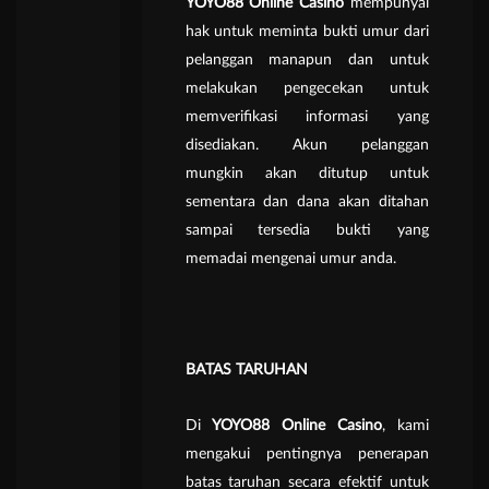
YOYO88 Online Casino
mempunyai
hak untuk meminta bukti umur dari
pelanggan manapun dan untuk
melakukan pengecekan untuk
memverifikasi informasi yang
disediakan. Akun pelanggan
mungkin akan ditutup untuk
sementara dan dana akan ditahan
sampai tersedia bukti yang
memadai mengenai umur anda.
BATAS TARUHAN
Di
YOYO88 Online Casino
, kami
mengakui pentingnya penerapan
batas taruhan secara efektif untuk