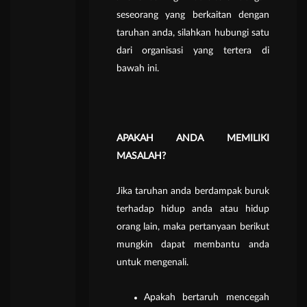
seseorang yang berkaitan dengan
taruhan anda, silahkan hubungi satu
dari organisasi yang tertera di
bawah ini.
APAKAH ANDA MEMILIKI
MASALAH?
Jika taruhan anda berdampak buruk
terhadap hidup anda atau hidup
orang lain, maka pertanyaan berikut
mungkin dapat membantu anda
untuk mengenali.
Apakah bertaruh mencegah