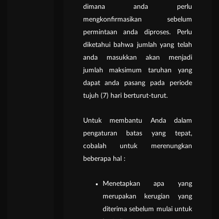
dimana anda perlu
mengkonfirmasikan sebelum
permintaan anda diproses. Perlu
diketahui bahwa jumlah yang telah
anda masukkan akan menjadi
jumlah maksimum taruhan yang
dapat anda pasang pada periode
tujuh (7) hari berturut-turut.
Untuk membantu Anda dalam
pengaturan batas yang tepat,
cobalah untuk merenungkan
beberapa hal :
Menetapkan apa yang
merupakan kerugian yang
diterima sebelum mulai untuk