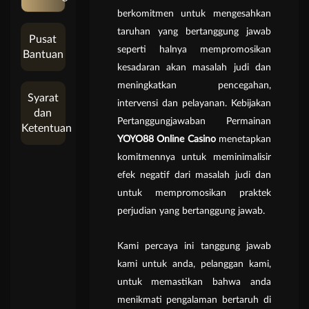
berkomitmen untuk mengesahkan
taruhan yang bertanggung jawab
Pusat
seperti halnya mempromosikan
Bantuan
kesadaran akan masalah judi dan
meningkatkan pencegahan,
Syarat
intervensi dan pelayanan. Kebijakan
dan
Pertanggungjawaban Permainan
Ketentuan
YOYO88 Online Casino
menetapkan
komitmennya untuk meminimalisir
efek negatif dari masalah judi dan
untuk mempromosikan praktek
perjudian yang bertanggung jawab.
Kami percaya ini tanggung jawab
kami untuk anda, pelanggan kami,
untuk memastikan bahwa anda
menikmati pengalaman bertaruh di