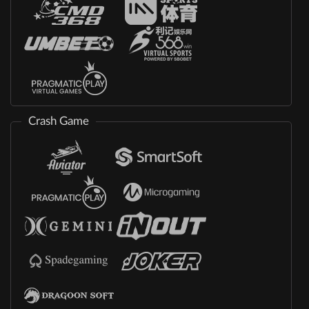
Crash Game