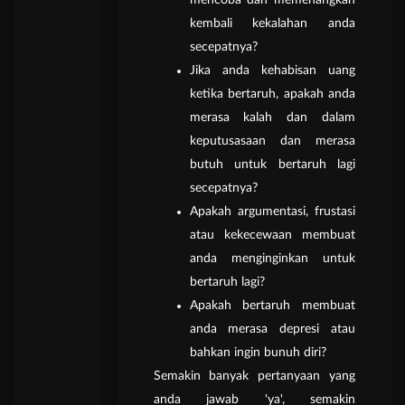
mencoba dan memenangkan
kembali kekalahan anda
secepatnya?
Jika anda kehabisan uang
ketika bertaruh, apakah anda
merasa kalah dan dalam
keputusasaan dan merasa
butuh untuk bertaruh lagi
secepatnya?
Apakah argumentasi, frustasi
atau kekecewaan membuat
anda menginginkan untuk
bertaruh lagi?
Apakah bertaruh membuat
anda merasa depresi atau
bahkan ingin bunuh diri?
Semakin banyak pertanyaan yang
anda jawab 'ya', semakin