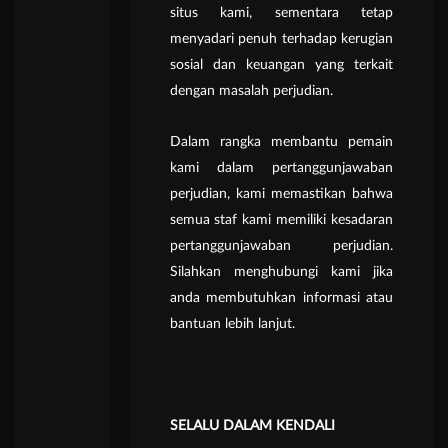
situs kami, sementara tetap
menyadari penuh terhadap kerugian
sosial dan keuangan yang terkait
dengan masalah perjudian.
Dalam rangka membantu pemain
kami dalam pertanggunjawaban
perjudian, kami memastikan bahwa
semua staf kami memiliki kesadaran
pertanggunjawaban perjudian.
Silahkan menghubungi kami jika
anda membutuhkan informasi atau
bantuan lebih lanjut.
SELALU DALAM KENDALI