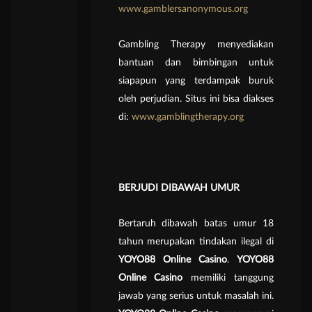
www.gamblersanonymous.org
Gambling Therapy menyediakan
bantuan dan bimbingan untuk
siapapun yang terdampak buruk
oleh perjudian. Situs ini bisa diakses
di:
www.gamblingtherapy.org
BERJUDI DIBAWAH UMUR
Bertaruh dibawah batas umur 18
tahun merupakan tindakan ilegal di
YOYO88 Online Casino
.
YOYO88
Online Casino
memiliki tanggung
jawab yang serius untuk masalah ini.