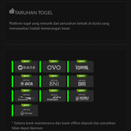
TARUHAN TOGEL
Platform togel yang menarik dari perusahan terbaik di dunia yang
menawarkan hadiah kemenangan besar
* Selama bank maintenance dan bank offline deposit dan penarikan
tidak dapat diproses