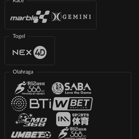
Race
Togel
Olahraga