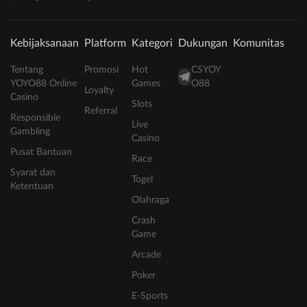
Kebijaksanaan
Platform
Kategori
Dukungan
Komunitas
Tentang
Promosi
Hot
CSYOY
YOYO88 Online
Games
O88
Loyalty
Casino
Slots
Referral
Responsible
Live
Gambling
Casino
Pusat Bantuan
Race
Syarat dan
Togel
Ketentuan
Olahraga
Crash
Game
Arcade
Poker
E-Sports