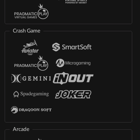
Crash Game
Arcade