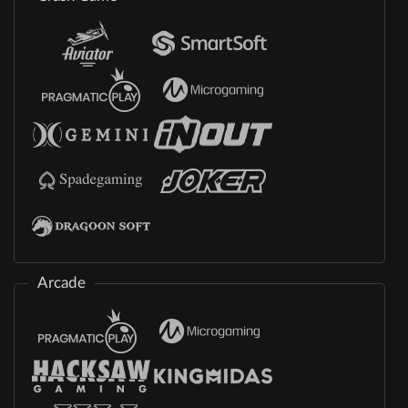
Arcade