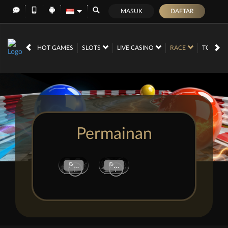
MASUK
DAFTAR
HOT GAMES
SLOTS
LIVE CASINO
RACE
TOGEL
Permainan
i
i