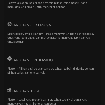
Penyedia slot online dengan beragam pilihan game menarik yang
memudahkan pemain untuk mencapai jackpot
TARUHAN OLAHRAGA
Sportsbook Gaming Platform Terbaik menawarkan lebih banyak game,
odds yang lebih tinggi, dan menyediakan pilihan yang lebih banyak
untuk pemain.
TARUHAN LIVE KASINO
Platform Pilihan bagi perusahaan-perusahaan terbaik di dunia, dengan
pilihan variasi game terbanyak
TARUHAN TOGEL
Platform togel yang menarik dari perusahan terbaik di dunia yang
menawarkan hadiah kemenangan besar