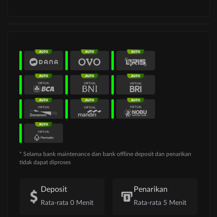
* Selama bank maintenance dan bank offline deposit dan penarikan
tidak dapat diproses
Deposit
Penarikan
Rata-rata 0 Menit
Rata-rata 5 Menit