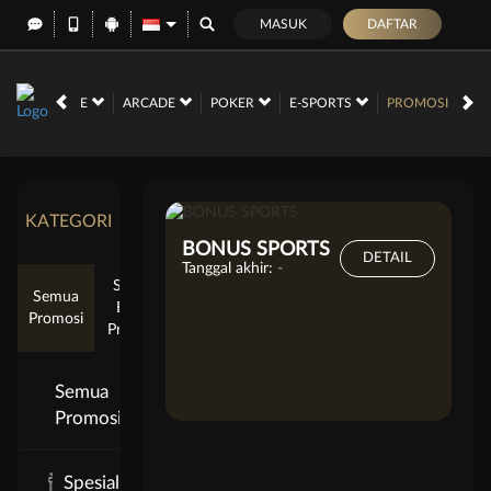
MASUK
DAFTAR
PROMOSI
CRASH GAME
ARCADE
POKER
E-SPORTS
KATEGORI
BONUS SPORTS
DETAIL
Tanggal akhir:
-
Semua
Semua
Event
Promosi
Provider
Semua
Promosi
Spesial