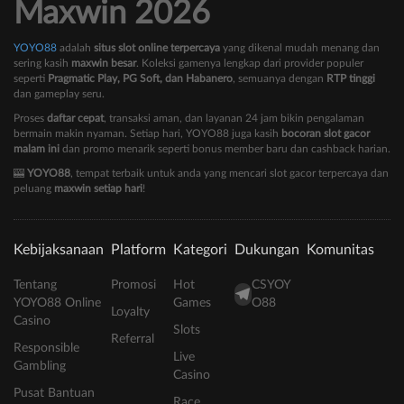
Maxwin 2026
YOYO88
adalah
situs slot online terpercaya
yang dikenal mudah menang dan
sering kasih
maxwin besar
. Koleksi gamenya lengkap dari provider populer
seperti
Pragmatic Play, PG Soft, dan Habanero
, semuanya dengan
RTP tinggi
dan gameplay seru.
Proses
daftar cepat
, transaksi aman, dan layanan 24 jam bikin pengalaman
bermain makin nyaman. Setiap hari, YOYO88 juga kasih
bocoran slot gacor
malam ini
dan promo menarik seperti bonus member baru dan cashback harian.
🎰
YOYO88
, tempat terbaik untuk anda yang mencari slot gacor terpercaya dan
peluang
maxwin setiap hari
!
Kebijaksanaan
Platform
Kategori
Dukungan
Komunitas
Tentang
Promosi
Hot
CSYOY
YOYO88 Online
Games
O88
Loyalty
Casino
Slots
Referral
Responsible
Live
Gambling
Casino
Pusat Bantuan
Race