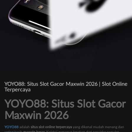
YOYO88: Situs Slot Gacor Maxwin 2026 | Slot Online
Terpercaya
YOYO88: Situs Slot Gacor
Maxwin 2026
YOYO88
adalah
situs slot online terpercaya
yang dikenal mudah menang dan