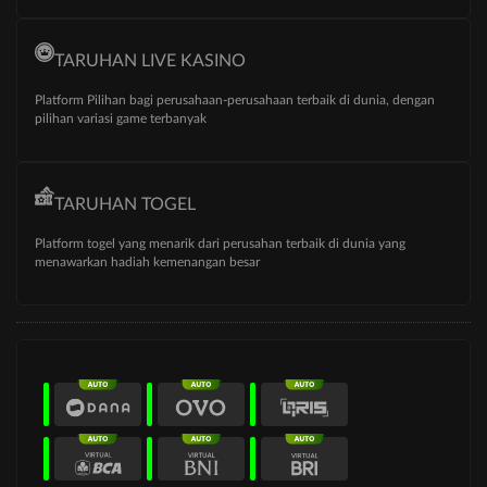
TARUHAN LIVE KASINO
Platform Pilihan bagi perusahaan-perusahaan terbaik di dunia, dengan
pilihan variasi game terbanyak
TARUHAN TOGEL
Platform togel yang menarik dari perusahan terbaik di dunia yang
menawarkan hadiah kemenangan besar