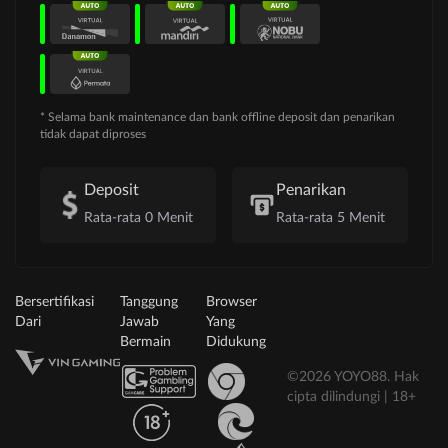
* Selama bank maintenance dan bank offline deposit dan penarikan
tidak dapat diproses
Deposit
Penarikan
Rata-rata 0 Menit
Rata-rata 5 Menit
Bersertifikasi
Tanggung
Browser
Dari
Jawab
Yang
Bermain
Didukung
©2026 YOYO88. Hak
cipta dilindungi | 18+