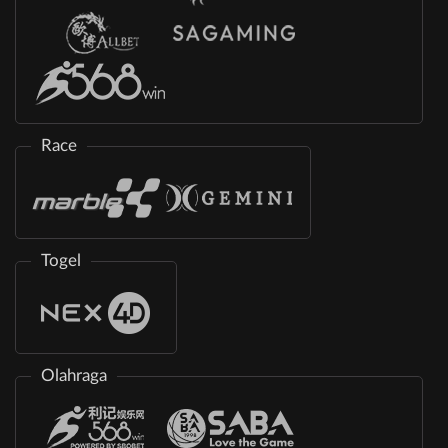
Race
Togel
Olahraga