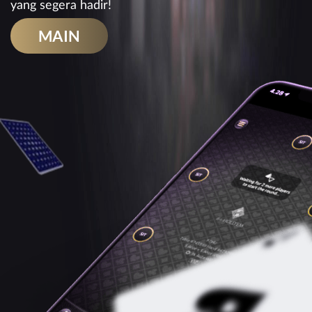
yang segera hadir!
MAIN