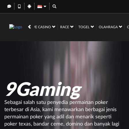
MES
SLOTS
LIVE CASINO
RACE
TOGEL
OLAHRAGA
9Gaming
Sebagai salah satu penyedia permainan poker
terbesar di Asia, kami menawarkan berbagai jenis
permainan poker yang adil dan menarik seperti
poker texas, bandar ceme, domino dan banyak lagi