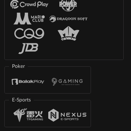
Poker
E-Sports