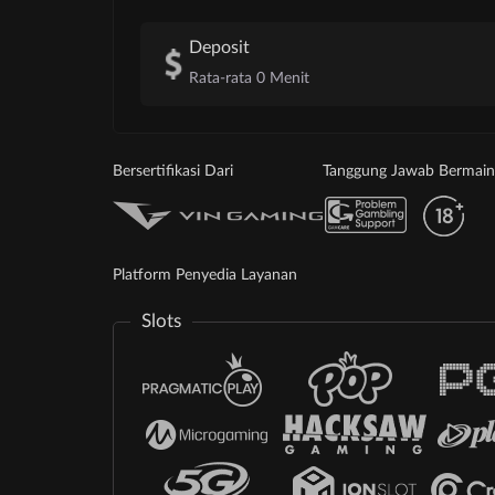
Deposit
Rata-rata 0 Menit
Bersertifikasi Dari
Tanggung Jawab Bermain
Platform Penyedia Layanan
Slots