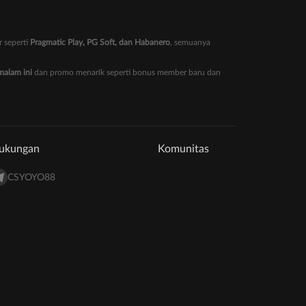
r seperti
Pragmatic Play, PG Soft, dan Habanero
, semuanya
malam ini
dan promo menarik seperti bonus member baru dan
ukungan
Komunitas
CSYOYO88