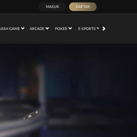
MASUK
DAFTAR
PROMOSI
RASH GAME
ARCADE
POKER
E-SPORTS