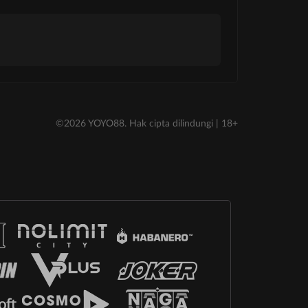
©2026 YOYO88. Hak cipta dilindungi | 18+