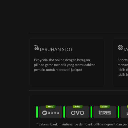
TARUHAN SLOT
T
Penyedia slot online dengan beragam
Sports
pilihan game menarik yang memudahkan
menawa
pemain untuk mencapai jackpot
lebih 
lebih 
* Selama bank maintenance dan bank offline deposit dan pen