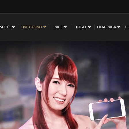
SLOTS
LIVE CASINO
RACE
TOGEL
OLAHRAGA
C