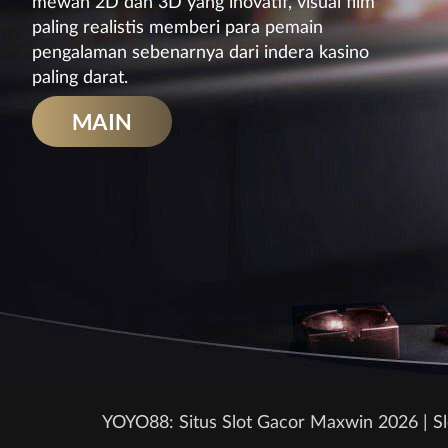
mewah 2D dan 3D yang inovatif, visual film
paling realistis memberi para pemain
pengalaman sebenarnya dari indera kasino
paling darat.
MAIN
YOYO88: Situs Slot Gacor Maxwin 2026 | Sl