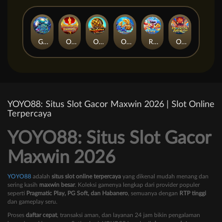
GALAXY WAR
OCEAN KING 4
OCEAN KING 2
OCEAN PROJECT
RED PACKET FISHING
OCEAN KING 3
YOYO88: Situs Slot Gacor Maxwin 2026 | Slot Online
Terpercaya
YOYO88: Situs Slot Gacor
Maxwin 2026
YOYO88
adalah
situs slot online terpercaya
yang dikenal mudah menang dan
sering kasih
maxwin besar
. Koleksi gamenya lengkap dari provider populer
seperti
Pragmatic Play, PG Soft, dan Habanero
, semuanya dengan
RTP tinggi
dan gameplay seru.
Proses
daftar cepat
, transaksi aman, dan layanan 24 jam bikin pengalaman