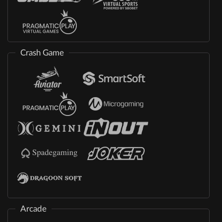
Crash Game
Arcade