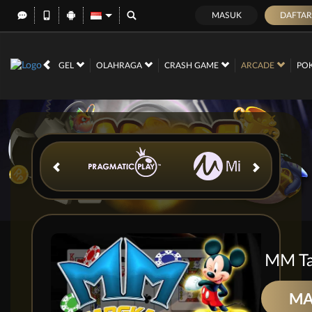
MASUK
DAFTAR
RACE
TOGEL
OLAHRAGA
CRASH GAME
ARCADE
PO
MM Ta
MA