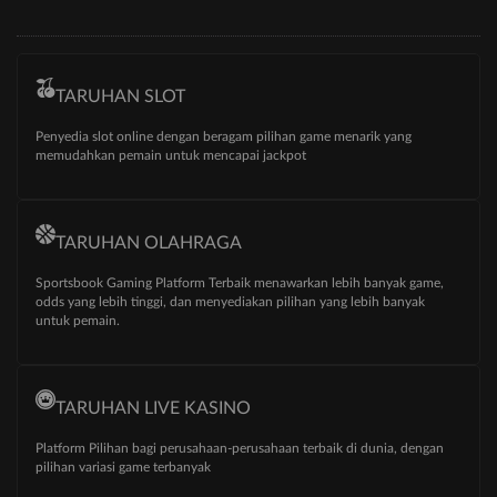
TARUHAN SLOT
Penyedia slot online dengan beragam pilihan game menarik yang
memudahkan pemain untuk mencapai jackpot
TARUHAN OLAHRAGA
Sportsbook Gaming Platform Terbaik menawarkan lebih banyak game,
odds yang lebih tinggi, dan menyediakan pilihan yang lebih banyak
untuk pemain.
TARUHAN LIVE KASINO
Platform Pilihan bagi perusahaan-perusahaan terbaik di dunia, dengan
pilihan variasi game terbanyak