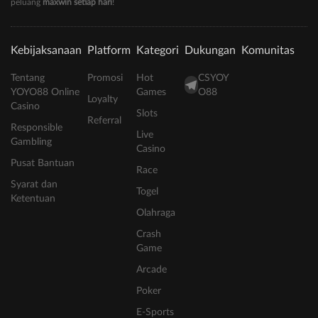
peluang
maxwin setiap hari
!
Kebijaksanaan
Platform
Kategori
Dukungan
Komunitas
Tentang
Promosi
Hot
CSYOY
YOYO88 Online
Games
O88
Loyalty
Casino
Slots
Referral
Responsible
Live
Gambling
Casino
Pusat Bantuan
Race
Syarat dan
Togel
Ketentuan
Olahraga
Crash
Game
Arcade
Poker
E-Sports