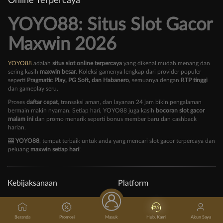
Online Terpercaya
YOYO88: Situs Slot Gacor
Maxwin 2026
YOYO88
adalah
situs slot online terpercaya
yang dikenal mudah menang dan
sering kasih
maxwin besar
. Koleksi gamenya lengkap dari provider populer
seperti
Pragmatic Play, PG Soft, dan Habanero
, semuanya dengan
RTP tinggi
dan gameplay seru.
Proses
daftar cepat
, transaksi aman, dan layanan 24 jam bikin pengalaman
bermain makin nyaman. Setiap hari, YOYO88 juga kasih
bocoran slot gacor
malam ini
dan promo menarik seperti bonus member baru dan cashback
harian.
🎰
YOYO88
, tempat terbaik untuk anda yang mencari slot gacor terpercaya dan
peluang
maxwin setiap hari
!
Kebijaksanaan
Platform
Tentang YOYO88 Online Casino
Promosi
Responsible Gambling
Loyalty
Beranda
Promosi
Masuk
Hub. Kami
Akun Saya