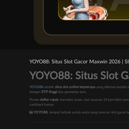
YOYO88: Situs Slot Gacor Maxwin 2026 | Sl
YOYO88: Situs Slot 
YOYO88
adalah
situs slot online terpercaya
yang dikenal mudah m
dengan
RTP tinggi
dan gameplay seru.
Proses
daftar cepat
, transaksi aman, dan layanan 24 jam bikin p
cashback harian.
🎰
YOYO88
, tempat terbaik untuk anda yang mencari slot gacor 