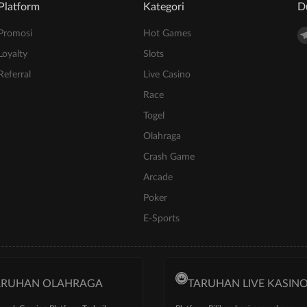
Platform
Kategori
D
Promosi
Hot Games
Loyalty
Slots
Referral
Live Casino
Race
Togel
Olahraga
Crash Game
Arcade
Poker
E-Sports
ARUHAN OLAHRAGA
TARUHAN LIVE KASIN