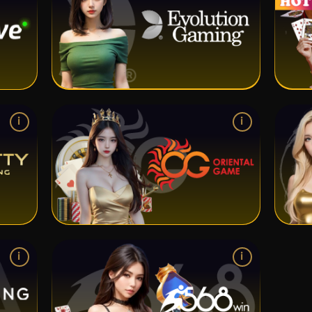
i
i
i
i