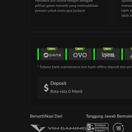
Penyedia slot online dengan beragam
Sports
pilihan game menarik yang memudahkan
menawa
pemain untuk mencapai jackpot
lebih 
lebih 
* Selama bank maintenance dan bank offline deposit dan pen
Deposit
Rata-rata 0 Menit
Bersertifikasi Dari
Tanggung Jawab Bermain