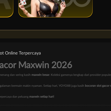
ot Online Terpercaya
Gacor Maxwin 2026
enang dan sering kasih
maxwin besar
. Koleksi gamenya lengkap dari provider popule
engalaman bermain makin nyaman. Setiap hari, YOYO88 juga kasih
bocoran slot gacor 
terpercaya dan peluang
maxwin setiap hari
!