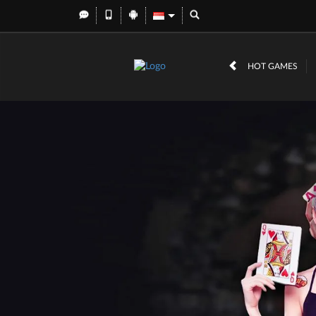
HOT GAMES