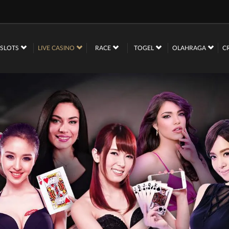
SLOTS
LIVE CASINO
RACE
TOGEL
OLAHRAGA
C