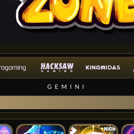
GEMINI