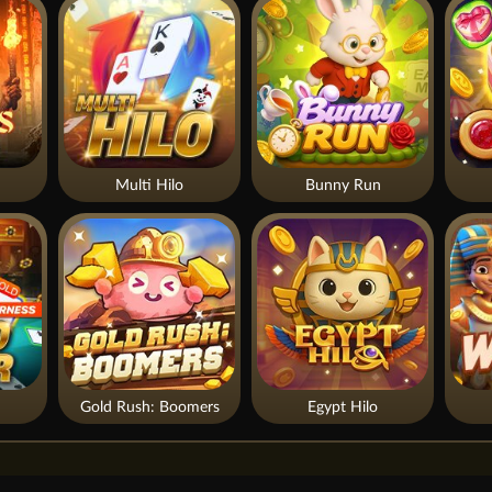
Multi Hilo
Bunny Run
Gold Rush: Boomers
Egypt Hilo