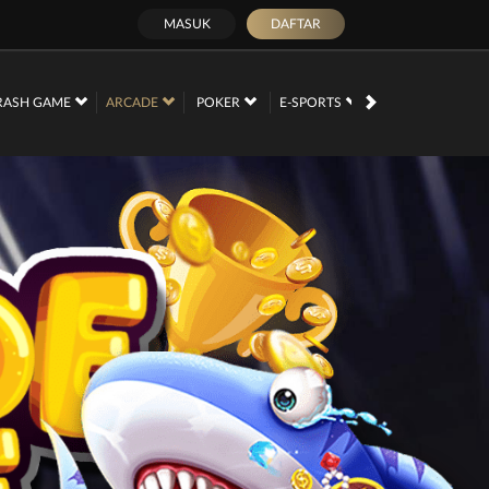
MASUK
DAFTAR
PROMOSI
RASH GAME
ARCADE
POKER
E-SPORTS