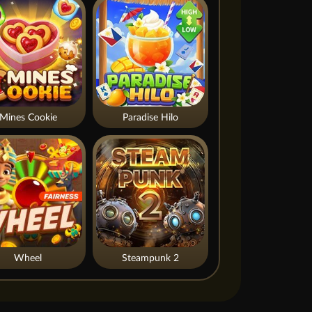
Mines Cookie
Paradise Hilo
Wheel
Steampunk 2