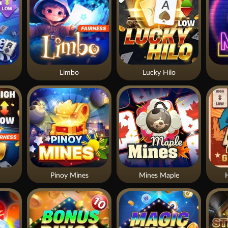
Limbo
Lucky Hilo
Pinoy Mines
Mines Maple