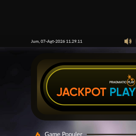
Jum, 07-Agt-2026 11.29.11
17 sampai 15.00.00. Selama waktu ini, CQ9 permainan tidak akan tersedia. Kami me
JACKPOT
PLAY
Game Populer