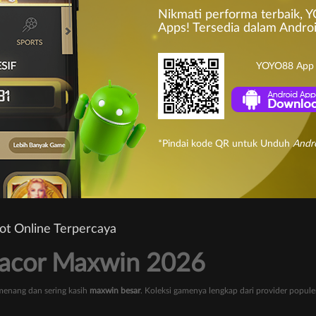
Nikmati performa terbaik,
Apps! Tersedia dalam Andro
YOYO88 App
*Pindai kode QR untuk Unduh
Andr
ot Online Terpercaya
Gacor Maxwin 2026
enang dan sering kasih
maxwin besar
. Koleksi gamenya lengkap dari provider popule