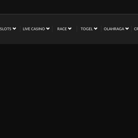
SLOTS
LIVE CASINO
RACE
TOGEL
OLAHRAGA
C