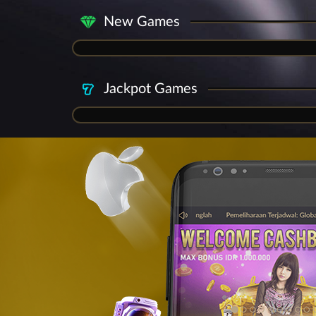
New Games
Jackpot Games