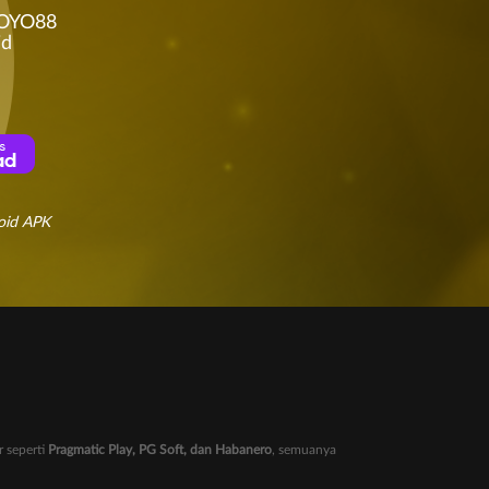
 YOYO88
id
oid APK
r seperti
Pragmatic Play, PG Soft, dan Habanero
, semuanya