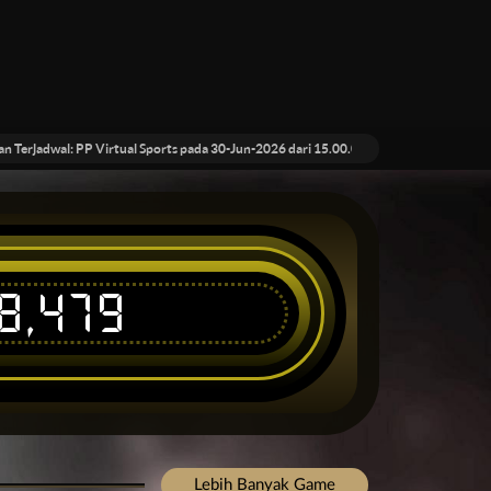
dwal: PP Virtual Sports pada 30-Jun-2026 dari 15.00.00 sampai 30-Sep-2026 15.00.0
58,479
Lebih Banyak Game