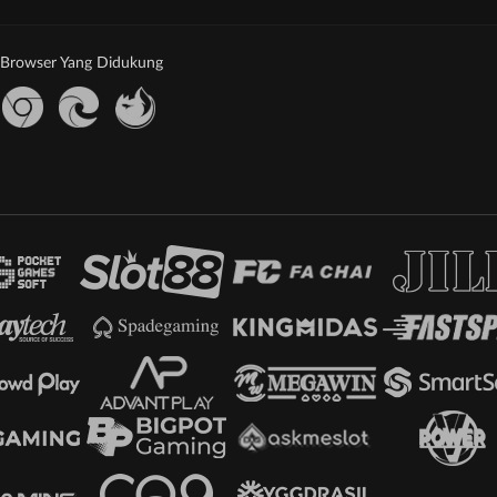
Browser Yang Didukung